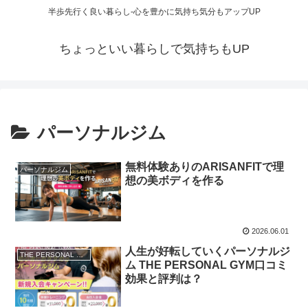
半歩先行く良い暮らし-心を豊かに気持ち気分もアップUP
ちょっといい暮らしで気持ちもUP
パーソナルジム
無料体験ありのARISANFITで理
パーソナルジム
想の美ボディを作る
2026.06.01
人生が好転していくパーソナルジ
THE PERSONAL GYM
ム THE PERSONAL GYM口コミ
効果と評判は？