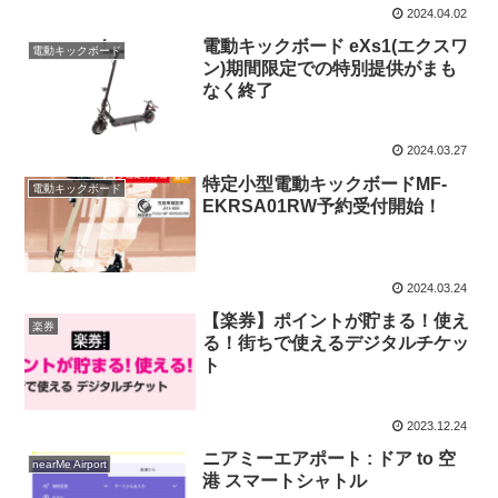
2024.04.02
電動キックボード eXs1(エクスワ
電動キックボード
ン)期間限定での特別提供がまも
なく終了
2024.03.27
特定小型電動キックボードMF-
電動キックボード
EKRSA01RW予約受付開始！
2024.03.24
【楽券】ポイントが貯まる！使え
楽券
る！街ちで使えるデジタルチケッ
ト
2023.12.24
ニアミーエアポート : ドア to 空
nearMe Airport
港 スマートシャトル