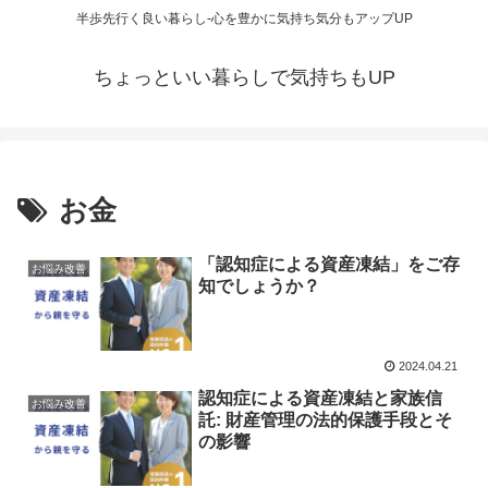
半歩先行く良い暮らし-心を豊かに気持ち気分もアップUP
ちょっといい暮らしで気持ちもUP
お金
「認知症による資産凍結」をご存
お悩み改善
知でしょうか？
2024.04.21
認知症による資産凍結と家族信
お悩み改善
託: 財産管理の法的保護手段とそ
の影響