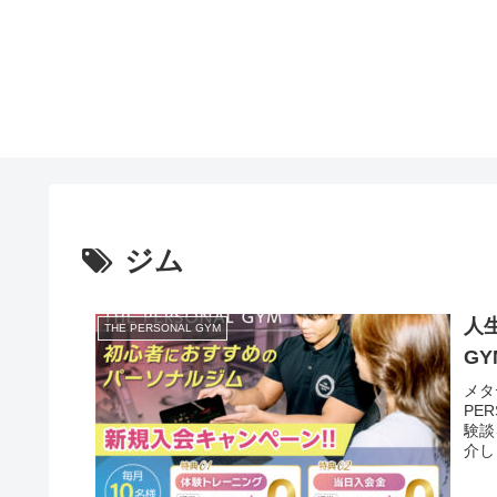
ジム
人
THE PERSONAL GYM
G
メタ
PE
験談
介し