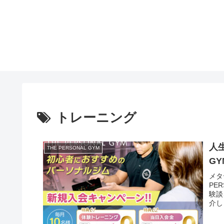
トレーニング
人
THE PERSONAL GYM
G
メタ
PE
験談
介し