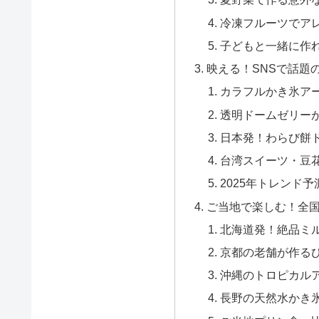
冷凍フルーツでア
子どもと一緒に作
映える！SNSで話題
カラフルかき氷ア
透明ドームゼリー
日本発！わらび餅
台湾スイーツ・豆
2025年トレンド
ご当地で楽しむ！全
北海道発！絶品ミ
京都の老舗が作る
沖縄のトロピカル
長野の天然水かき