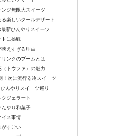
レンジ無限大スイーツ
れる楽しいクールデザート
の最新ひんやりスイーツ
ートに挑戦
が映えすぎる理由
ドリンクのブームとは
花（トウファ）の魅力
予測！次に流行る冷スイーツ
国ひんやりスイーツ巡り
ルクジェラート
ひんやり和菓子
アイス事情
氷がすごい