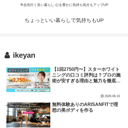
半歩先行く良い暮らし-心を豊かに気持ち気分もアップUP
ちょっといい暮らしで気持ちもUP
ikeyan
【1回2750円〜】スターホワイト
ホワイトニング
ニングの口コミ評判は？プロの施
術が安すぎる理由と魅力を徹底解
説！
2026.06.10
無料体験ありのARISANFITで理
パーソナルジム
想の美ボディを作る