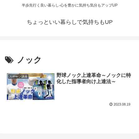
半歩先行く良い暮らし-心を豊かに気持ち気分もアップUP
ちょっといい暮らしで気持ちもUP
ノック
野球ノック上達革命～ノックに特
スポーツ講座
化した指導者向け上達法～
2023.08.19