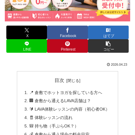
X
Facebook
はてブ
LINE
Pinterest
コピー
2026.04.23
目次
📍 倉敷でホットヨガを探している方へ
🏢 倉敷から通えるLAVA店舗は？
🔰 LAVA体験レッスンの内容（初心者OK）
🧾 体験レッスンの流れ
🎒 持ち物（手ぶらOK？）
💰 倉敷から通う場合の料金目安