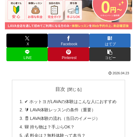
X
Facebook
はてブ
LINE
Pinterest
コピー
2026.04.23
目次
✔ ホットヨガLAVAの体験はこんな人におすすめ
🔰 LAVA体験レッスンの条件（重要）
🧾 LAVA体験の流れ（当日のイメージ）
🎒 持ち物は？手ぶらOK？
💰 料金は？無料体験って本当？